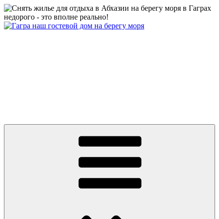
Перейти
к
содержимому
Абхазия частный сектор дом у моря цены 2026 Гагра снять
жилье недорого отдых без посредников +79409630886 вотсап,
телеграмм, MAX
Абхазия 2026 Гагра снять жилье у моря частный сектор дом на
берегу первая линия. Цены от 500 руб. Отдых без
посредников. До моря ноль минут и ноль метров! Гостевой
Дом на пляже в центре Гагры. Номера с удобствами, wifi.
Телефон: +7 или 8 (940) 9630886, What’s app, телеграмм, MAX