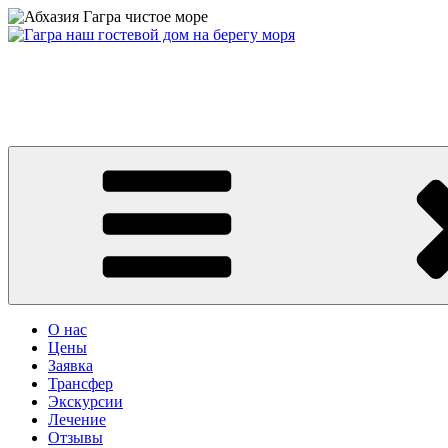
Перейти
к
содержимому
Абхазия частный сектор дом у моря цены 2026 Гагра снять жи
Абхазия 2026 Гагра снять жилье у моря частный сектор дом на 
центре Гагры. Номера с удобствами, wifi. Телефон: +7 или 8 (9
О нас
Цены
Заявка
Трансфер
Экскурсии
Лечение
Отзывы