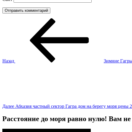
Навигация
Предыдущая
запись:
по
записям
Назад
Зимние Гагры
Следующая
запись
Далее
Абхазия частный сектор Гагра дом на берегу моря цены 2
Расстояние до моря равно нулю! Вам не 