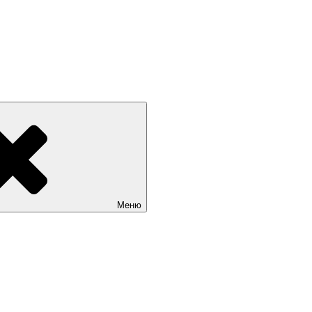
лье недорого отдых без посредников +79409630886 вотсап, теле
берегу первая линия. Цены от 500 руб. Отдых без посредников. 
40) 9630886, What’s app, телеграмм, MAX
Меню