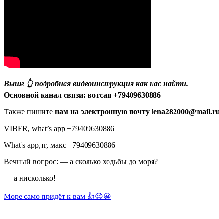
Выше 👆 подробная видеоинструкция как нас найти.
Основной канал связи: вотсап +79409630886
Также пишите
нам на электронную почту lena282000@mail.r
VIBER, what’s app +79409630886
What’s app,тг, макс +79409630886
Вечный вопрос: — а сколько ходьбы до моря?
— а нисколько!
Море само придёт к вам 👍😉😀