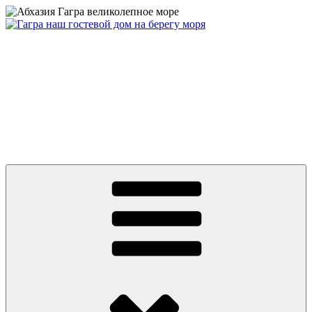
Перейти
к
содержимому
Абхазия частный сектор дом у моря цены 2026 Гагра снять
жилье недорого отдых без посредников +79409630886 вотсап,
телеграмм, MAX
Абхазия 2026 Гагра снять жилье у моря частный сектор дом на
берегу первая линия. Цены от 500 руб. Отдых без
посредников. До моря ноль минут и ноль метров! Гостевой
Дом на пляже в центре Гагры. Номера с удобствами, wifi.
Телефон: +7 или 8 (940) 9630886, What’s app, телеграмм, MAX