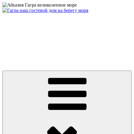
Перейти
к
содержимому
Абхазия частный сектор дом у моря цены 2026 Гагра снять
жилье недорого отдых без посредников +79409630886 вотсап,
телеграмм, MAX
Абхазия 2026 Гагра снять жилье у моря частный сектор дом на
берегу первая линия. Цены от 500 руб. Отдых без
посредников. До моря ноль минут и ноль метров! Гостевой
Дом на пляже в центре Гагры. Номера с удобствами, wifi.
Телефон: +7 или 8 (940) 9630886, What’s app, телеграмм, MAX