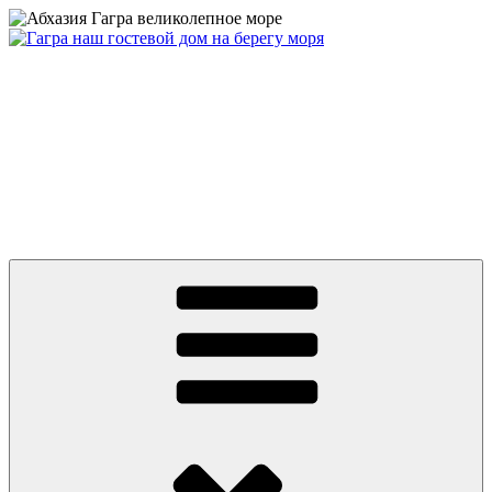
Перейти
к
содержимому
Абхазия частный сектор дом у моря цены 2026 Гагра снять
жилье недорого отдых без посредников +79409630886 вотсап,
телеграмм, MAX
Абхазия 2026 Гагра снять жилье у моря частный сектор дом на
берегу первая линия. Цены от 500 руб. Отдых без
посредников. До моря ноль минут и ноль метров! Гостевой
Дом на пляже в центре Гагры. Номера с удобствами, wifi.
Телефон: +7 или 8 (940) 9630886, What’s app, телеграмм, MAX