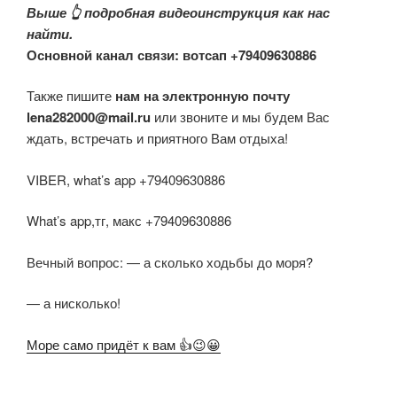
Выше 👆 подробная видеоинструкция как нас
найти.
Основной канал связи: вотсап +79409630886
Также пишите
нам на электронную почту
lena282000@mail.ru
или звоните и мы будем Вас
ждать, встречать и приятного Вам отдыха!
VIBER, what’s app +79409630886
What’s app,тг, макс +79409630886
Вечный вопрос: — а сколько ходьбы до моря?
— а нисколько!
Море само придёт к вам 👍😉😀