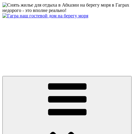
Перейти
к
содержимому
Абхазия частный сектор дом у моря цены 2026 Гагра снять
жилье недорого отдых без посредников +79409630886 вотсап,
телеграмм, MAX
Абхазия 2026 Гагра снять жилье у моря частный сектор дом на
берегу первая линия. Цены от 500 руб. Отдых без
посредников. До моря ноль минут и ноль метров! Гостевой
Дом на пляже в центре Гагры. Номера с удобствами, wifi.
Телефон: +7 или 8 (940) 9630886, What’s app, телеграмм, MAX