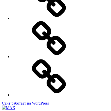
море.
Требуются
помощники!
Номера
Контакты
Сайт работает на WordPress