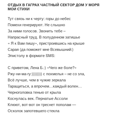
ОТДЫХ В ГАГРАХ ЧАСТНЫЙ СЕКТОР ДОМ У МОРЯ
МОИ СТИХИ
Тут связь ни к черту: горы до небес
Помехи генерируют. Не слышно
За ними голосов. Звонить тебе –
Напрасный труд. В полуденном затишье
« Я к Вам пишу», пристроившись на крыше
Сарая (да поможет мне Всевышний:)
Эпистолу в формате SMS:
С приветом, Лена Б.:) «Чего же боле?»
Ржу-ни-ма-гу:)))))))) с похмелья – не со зла,
Всё лучше, чем в чужие зеркала
Таращиться, а впрочем…каждый волен…
Черноголовка тенью от крыла
Коснулась век. Пернатые Ассоли
Клюют, вот-вот он треснет пополам —
Осколок запотевшего стекла