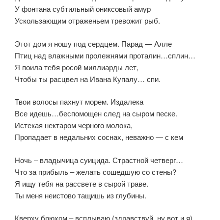
У фонтана субтильный ониксовый амур
Ускользающим отраженьем тревожит рыб.
Этот дом я ношу под сердцем. Парад — Алле
Птиц над влажными пролежнями проталин…сплин…
Я поила тебя росой миллиарды лет,
Чтобы ты расцвел на Ивана Купалу… спи.
Твои волосы пахнут морем. Издалека
Все идешь…беспомощен след на сыром песке.
Истекая нектаром черного молока,
Пропадает в недальних соснах, неважно — с кем
Ночь – владычица суицида. Страстной четверг…
Что за прибыль – желать сошедшую со стены?
Я ищу тебя на рассвете в сырой траве.
Ты меня неистово тащишь из глубины.
Кверху брюхом – всплываю (здравствуй, ну вот и я),