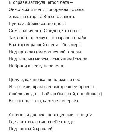
В оправе затянувшегося лета –
Эвксинский понт. Прибрежная скала
Заметно старше Ветхого завета.
Руинам абрикосового цвета
Семь тысяч лет. Обидно, что поэты
Так долго не живут…прозрачен слайд,
В котором ранней осени – без меры.
Над артефактом солнечной галеры,
Над теплым морем, помнящим Гомера,
Набрали высоту перепела.
Целую, как щенка, во влажный нос
И в тонкий шрам над выгоревшей бровью.
Люблю аж до…Шайтан бы с ней, с любовью:)
Вот осень – это, кажется, всерьез.
Античный дворик , освещенный солнцем ,
Где ласточка свила себе гнездо
Под плоской кровлей…