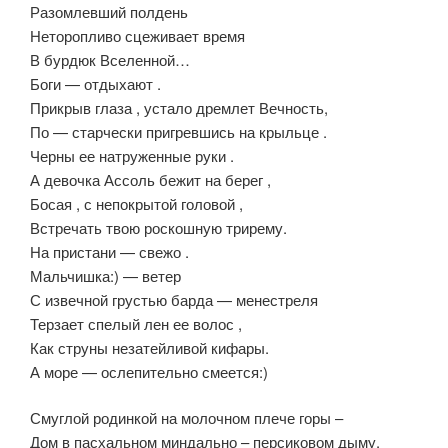
Разомлевший полдень
Неторопливо сцеживает время
В бурдюк Вселенной…
Боги — отдыхают .
Прикрыв глаза , устало дремлет Вечность,
По — старчески пригревшись на крыльце .
Черны ее натруженные руки .
А девочка Ассоль бежит на берег ,
Босая , с непокрытой головой ,
Встречать твою роскошную трирему.
На пристани — свежо .
Мальчишка:) — ветер
С извечной грустью барда — менестреля
Терзает спелый лен ее волос ,
Как струны незатейливой кифары.
А море — ослепительно смеется:)
Смуглой родинкой на молочном плече горы –
Дом в пасхальном миндально – персиковом дыму.