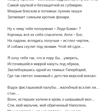
Самой хрупкой и беззащитной из субмарин.
Мокрым блеском в потемках лунная чешуя
Затмевает сияньем кроткие фонари.
Ну к чему тебе полоумная « Леди Бомж» ?
Корчишь всё из себя спасителя, Анти – Бог,
На ладони, вглядись получше – истлел чертеж,
И собака скулит под окнами. Чтоб ей сдох…
Я хочу тебя так, что в пору бы…умереть,
Источившейся миррой кануть под образа,
Захлебнувшись одной из темных Гиперборей,
Где так светел знакомый с детства морской вокзал.
Вздох фисташковой палубы…жалобный всхлип ли…
стон…
Волн, истерших колени в кровь о шершавый мол…
Спи, мой мальчик, мой обреченный Наполеон,
Мы не молоды…мы не молоды…мы не мо…