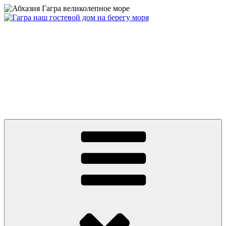
Перейти
к
содержимому
Абхазия частный сектор дом у моря цены 2026 Гагра снять
жилье недорого отдых без посредников +79409630886 вотсап,
телеграмм, MAX
Абхазия 2026 Гагра снять жилье у моря частный сектор дом на
берегу первая линия. Цены от 500 руб. Отдых без
посредников. До моря ноль минут и ноль метров! Гостевой
Дом на пляже в центре Гагры. Номера с удобствами, wifi.
Телефон: +7 или 8 (940) 9630886, What’s app, телеграмм, MAX