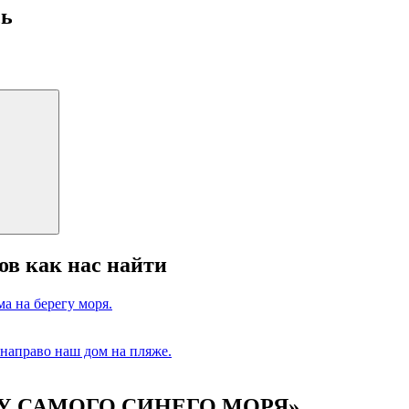
сь
Поиск
ов как нас найти
м «У САМОГО СИНЕГО МОРЯ»