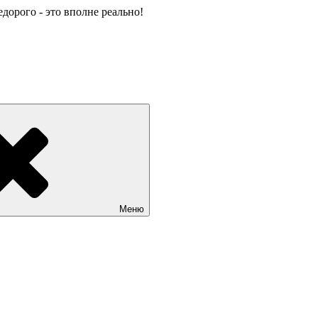
лье недорого отдых без посредников +79409630886 вотсап, теле
берегу первая линия. Цены от 500 руб. Отдых без посредников. 
40) 9630886, What’s app, телеграмм, MAX
Меню