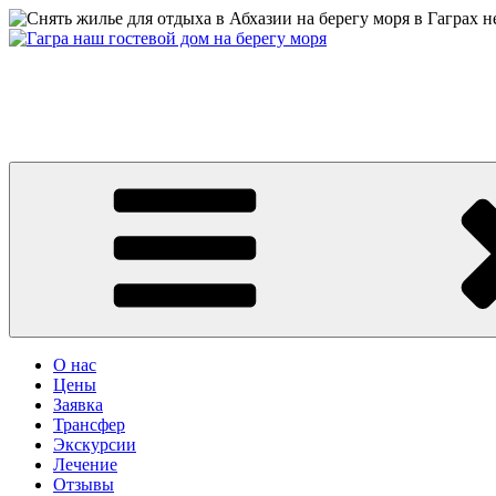
Перейти
к
содержимому
Абхазия частный сектор дом у моря цены 2026 Гагра снять жи
Абхазия 2026 Гагра снять жилье у моря частный сектор дом на 
центре Гагры. Номера с удобствами, wifi. Телефон: +7 или 8 (9
О нас
Цены
Заявка
Трансфер
Экскурсии
Лечение
Отзывы