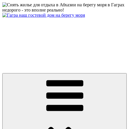
Перейти
к
содержимому
Абхазия частный сектор дом у моря цены 2026 Гагра снять
жилье недорого отдых без посредников +79409630886 вотсап,
телеграмм, MAX
Абхазия 2026 Гагра снять жилье у моря частный сектор дом на
берегу первая линия. Цены от 500 руб. Отдых без
посредников. До моря ноль минут и ноль метров! Гостевой
Дом на пляже в центре Гагры. Номера с удобствами, wifi.
Телефон: +7 или 8 (940) 9630886, What’s app, телеграмм, MAX