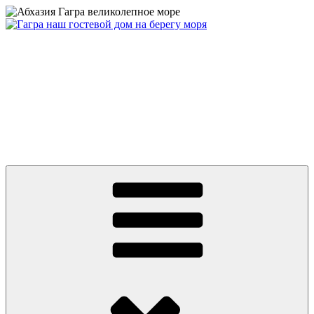
Перейти
к
содержимому
Абхазия частный сектор дом у моря цены 2026 Гагра снять
жилье недорого отдых без посредников +79409630886 вотсап,
телеграмм, MAX
Абхазия 2026 Гагра снять жилье у моря частный сектор дом на
берегу первая линия. Цены от 500 руб. Отдых без
посредников. До моря ноль минут и ноль метров! Гостевой
Дом на пляже в центре Гагры. Номера с удобствами, wifi.
Телефон: +7 или 8 (940) 9630886, What’s app, телеграмм, MAX