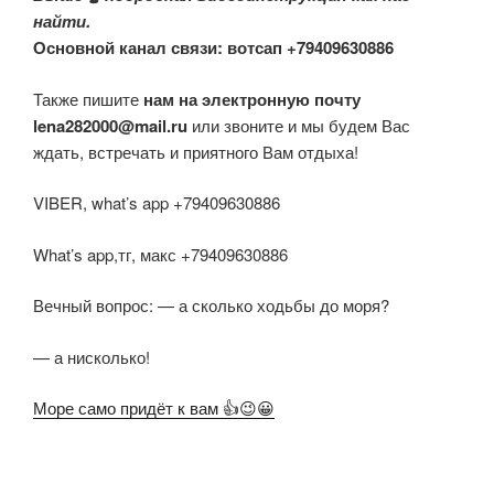
найти.
Основной канал связи: вотсап +79409630886
Также пишите
нам на электронную почту
lena282000@mail.ru
или звоните и мы будем Вас
ждать, встречать и приятного Вам отдыха!
VIBER, what’s app +79409630886
What’s app,тг, макс +79409630886
Вечный вопрос: — а сколько ходьбы до моря?
— а нисколько!
Море само придёт к вам 👍😉😀