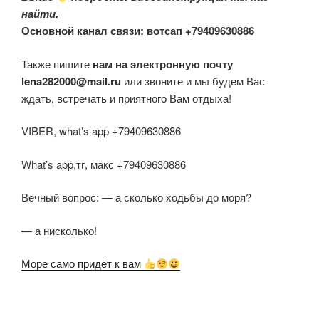
найти.
Основной канал связи: вотсап +79409630886
Также пишите
нам на электронную почту
lena282000@mail.ru
или звоните и мы будем Вас
ждать, встречать и приятного Вам отдыха!
VIBER, what’s app +79409630886
What’s app,тг, макс +79409630886
Вечный вопрос: — а сколько ходьбы до моря?
— а нисколько!
Море само придёт к вам