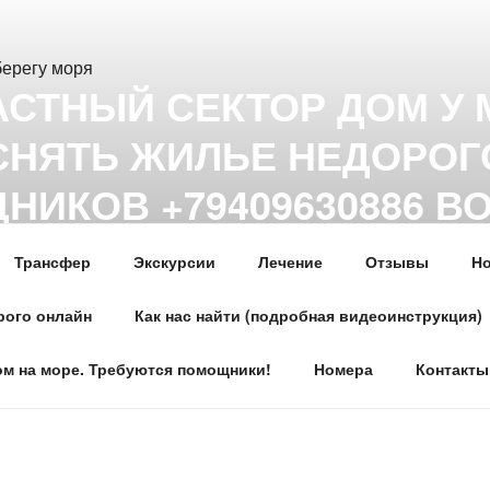
АСТНЫЙ СЕКТОР ДОМ У
 СНЯТЬ ЖИЛЬЕ НЕДОРО
НИКОВ +79409630886 В
, MAX
Трансфер
Экскурсии
Лечение
Отзывы
Но
ье у моря частный сектор дом на берегу первая линия. Цены
ут и ноль метров! Гостевой Дом на пляже в центре Гагры. Н
рого онлайн
Как нас найти (подробная видеоинструкция)
86, What’s app, телеграмм, MAX
ом на море. Требуются помощники!
Номера
Контакты