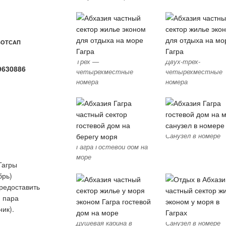
ВОТСАП
Трех —
Двух-трех-
9630886
четырехместные
четырехместные
номера
номера
Санузел в номере
Гагра Гостевой дом на
море
Гагры
брь)
предоставить
 пара
ик).
Душевая кабина в
Санузел в номере