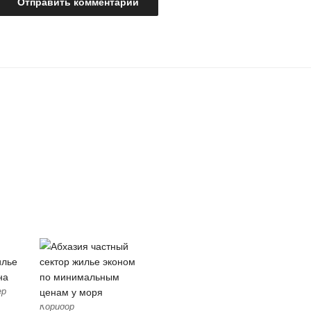
ер
Коридор