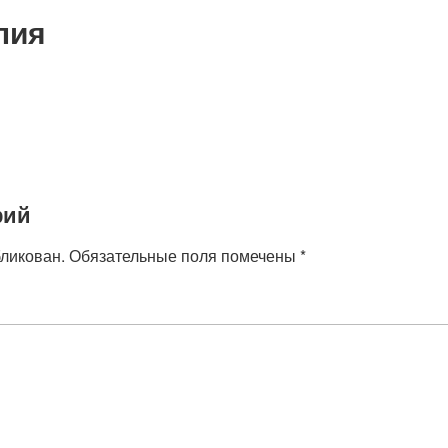
пия
рий
бликован.
Обязательные поля помечены
*