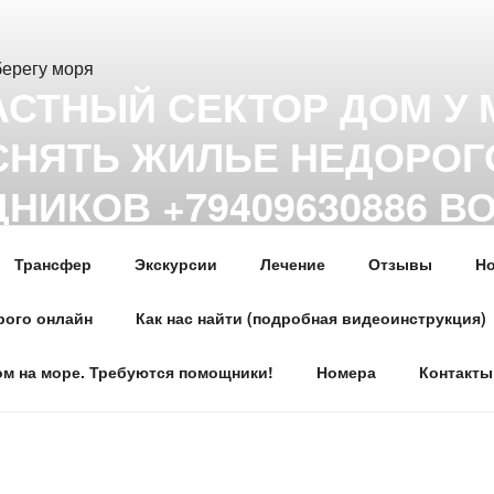
АСТНЫЙ СЕКТОР ДОМ У
 СНЯТЬ ЖИЛЬЕ НЕДОРО
НИКОВ +79409630886 В
, MAX
Трансфер
Экскурсии
Лечение
Отзывы
Но
ье у моря частный сектор дом на берегу первая линия. Цены
ут и ноль метров! Гостевой Дом на пляже в центре Гагры. Н
рого онлайн
Как нас найти (подробная видеоинструкция)
86, What’s app, телеграмм, MAX
ом на море. Требуются помощники!
Номера
Контакты