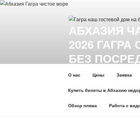
Перейти
к
содержимому
АБХАЗИЯ Ч
2026 ГАГРА
БЕЗ ПОСРЕД
ТЕЛЕГРАММ
О нас
Цены
Заявка
Абхазия 2026 Гагра снять жил
посредников. До моря ноль мин
Купить билеты в Абхазию недо
Телефон: +7 или 8 (940) 96308
Обзор пляжа
Работа с вид