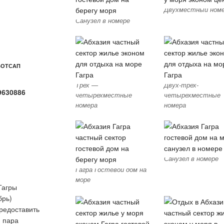
Двухместный ном
Санузел в номере
ВОТСАП
Трех —
Двух-трех-
9630886
четырехместные
четырехместные
номера
номера
Санузел в номере
Гагра Гостевой дом на
море
Гагры
брь)
предоставить
 пара