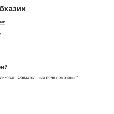
Абхазии
и
рий
бликован.
Обязательные поля помечены
*