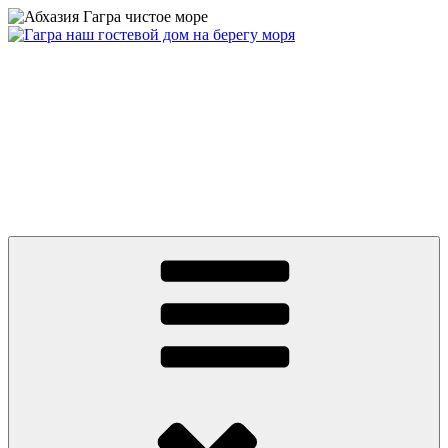
Перейти
к
содержимому
Абхазия частный сектор дом у моря цены 2026 Гагра снять
жилье недорого отдых без посредников +79409630886 вотсап,
телеграмм, MAX
Абхазия 2026 Гагра снять жилье у моря частный сектор дом на
берегу первая линия. Цены от 500 руб. Отдых без
посредников. До моря ноль минут и ноль метров! Гостевой
Дом на пляже в центре Гагры. Номера с удобствами, wifi.
Телефон: +7 или 8 (940) 9630886, What’s app, телеграмм, MAX