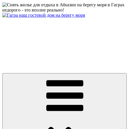
Перейти
к
содержимому
Абхазия частный сектор дом у моря цены 2026 Гагра снять
жилье недорого отдых без посредников +79409630886 вотсап,
телеграмм, MAX
Абхазия 2026 Гагра снять жилье у моря частный сектор дом на
берегу первая линия. Цены от 500 руб. Отдых без
посредников. До моря ноль минут и ноль метров! Гостевой
Дом на пляже в центре Гагры. Номера с удобствами, wifi.
Телефон: +7 или 8 (940) 9630886, What’s app, телеграмм, MAX